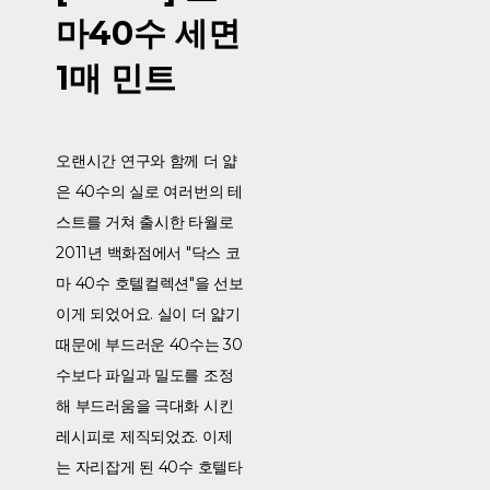
마40수 세면
1매 민트
오랜시간 연구와 함께 더 얇
은 40수의 실로 여러번의 테
스트를 거쳐 출시한 타월로
2011년 백화점에서 "닥스 코
마 40수 호텔컬렉션"을 선보
이게 되었어요. 실이 더 얇기
때문에 부드러운 40수는 30
수보다 파일과 밀도를 조정
해 부드러움을 극대화 시킨
레시피로 제직되었죠. 이제
는 자리잡게 된 40수 호텔타