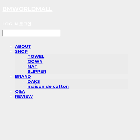
BMWORLDMALL
LOG IN
로그인
ABOUT
SHOP
TOWEL
GOWN
MAT
SLIPPER
BRAND
DAKS
maison de cotton
Q&A
REVIEW