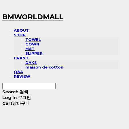
BMWORLDMALL
ABOUT
SHOP
TOWEL
GOWN
MAT
SLIPPER
BRAND
DAKS
maison de cotton
Q&A
REVIEW
Search
검색
Log In
로그인
Cart
장바구니