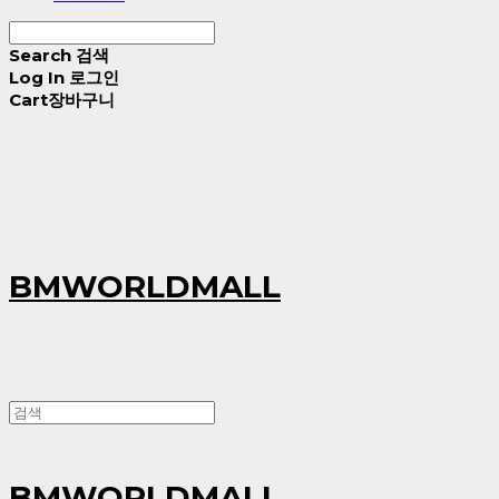
Search
검색
Log In
로그인
Cart
장바구니
BMWORLDMALL
BMWORLDMALL