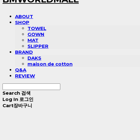
ABOUT
SHOP
TOWEL
GOWN
MAT
SLIPPER
BRAND
DAKS
maison de cotton
Q&A
REVIEW
Search
검색
Log In
로그인
Cart
장바구니