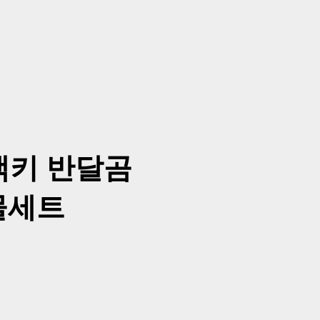
랙키 반달곰
물세트