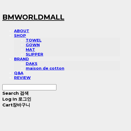
BMWORLDMALL
ABOUT
SHOP
TOWEL
GOWN
MAT
SLIPPER
BRAND
DAKS
maison de cotton
Q&A
REVIEW
Search
검색
Log In
로그인
Cart
장바구니