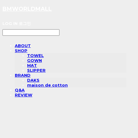
BMWORLDMALL
LOG IN
로그인
ABOUT
SHOP
TOWEL
GOWN
MAT
SLIPPER
BRAND
DAKS
maison de cotton
Q&A
REVIEW