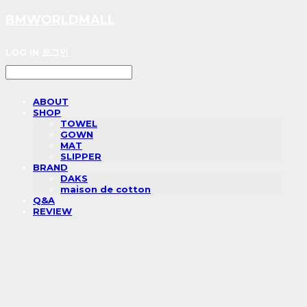
BMWORLDMALL
LOG IN
로그인
ABOUT
SHOP
TOWEL
GOWN
MAT
SLIPPER
BRAND
DAKS
maison de cotton
Q&A
REVIEW