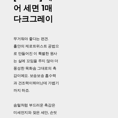
어 세면 1매
다크그레이
무거워야 좋다는 편견.
홀얀의 제로트위스트 공법으
로 만들어진 이 특별한 원사
는 실에 꼬임을 주지 않아 더
풍성한 목화솜 그대로의 촉
감이예요. 보송보송 흡수력
과 건조력이뛰어난데 가볍기
까지 하죠.
솜털처럼 부드러운 촉감은
미세먼지와 잦은 세안, 손씻