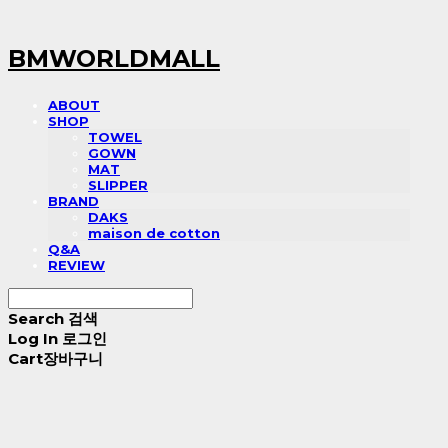
BMWORLDMALL
ABOUT
SHOP
TOWEL
GOWN
MAT
SLIPPER
BRAND
DAKS
maison de cotton
Q&A
REVIEW
Search
검색
Log In
로그인
Cart
장바구니