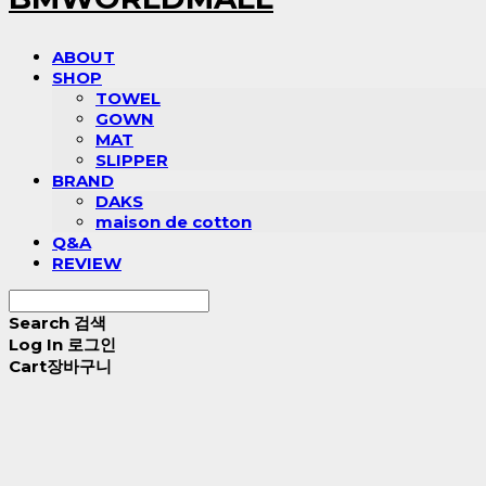
ABOUT
SHOP
TOWEL
GOWN
MAT
SLIPPER
BRAND
DAKS
maison de cotton
Q&A
REVIEW
Search
검색
Log In
로그인
Cart
장바구니