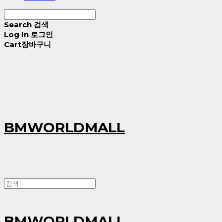
Search
검색
Log In
로그인
Cart
장바구니
BMWORLDMALL
BMWORLDMALL