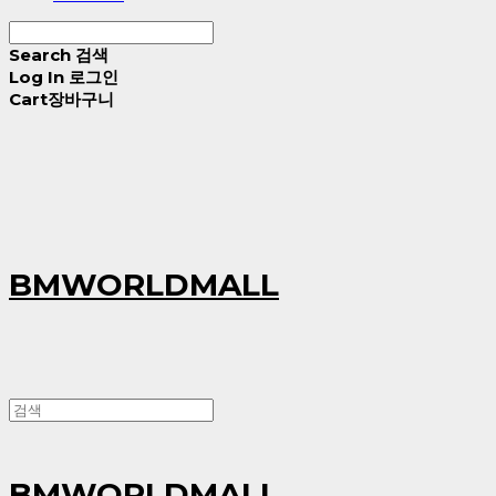
Search
검색
Log In
로그인
Cart
장바구니
BMWORLDMALL
BMWORLDMALL