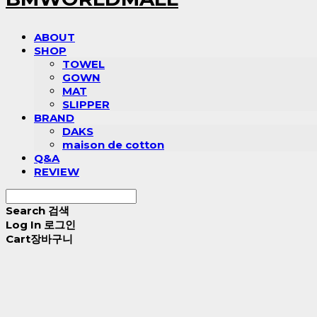
ABOUT
SHOP
TOWEL
GOWN
MAT
SLIPPER
BRAND
DAKS
maison de cotton
Q&A
REVIEW
Search
검색
Log In
로그인
Cart
장바구니