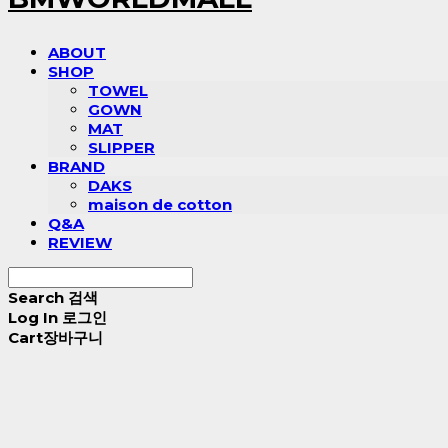
ABOUT
SHOP
TOWEL
GOWN
MAT
SLIPPER
BRAND
DAKS
maison de cotton
Q&A
REVIEW
Search
검색
Log In
로그인
Cart
장바구니