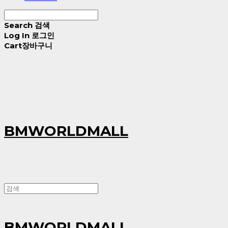
Search
검색
Log In
로그인
Cart
장바구니
BMWORLDMALL
BMWORLDMALL